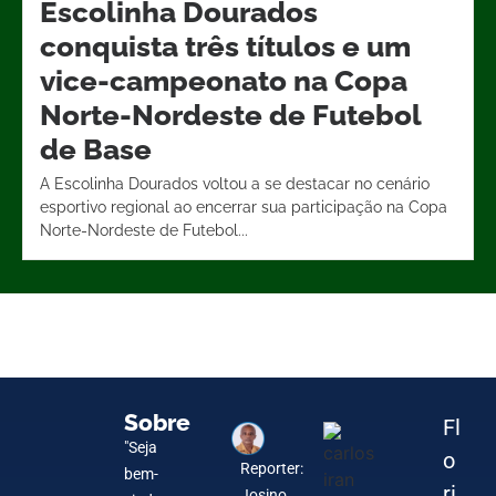
Escolinha Dourados
conquista três títulos e um
vice-campeonato na Copa
Norte-Nordeste de Futebol
de Base
A Escolinha Dourados voltou a se destacar no cenário
esportivo regional ao encerrar sua participação na Copa
Norte-Nordeste de Futebol...
Sobre
Fl
"Seja
o
Reporter:
bem-
ri
Josino