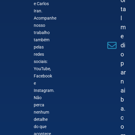
or
e Carlos
ta
Iran.
l
Acompanhe
nosso
m
trabalho
e
também
di
pelas
o
redes
sociais:
p
YouTube,
ar
Facebook
n
e
ai
Instagram.
Não
b
perca
a.
nenhum
c
detalhe
o
do que
acontece