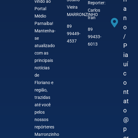
vindo ao
Reporter:
Vieira
a
Portal
Carlos
MARRONZINHO
Médio
n
Iran
Parnaíba!
o
89
89
Mantenha-
99449-
/
99433-
se
4537
6013
P
atualizado
com as
ia
principais
uí
notícias
c
de
o
Floriano e
região,
nt
trazidas
at
até você
o
pelos
@
nossos
repórteres
p
Marronzinho