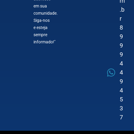
m
em sua
.b
comunidade.
r
Siga-nos
8
e esteja
sempre
9
informado!"
9
9
4
4
9
4
5
3
7