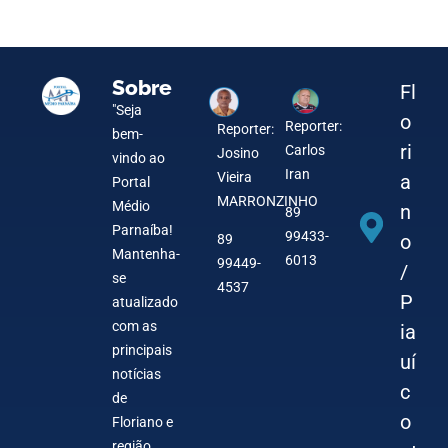
5 de August de 2026
4 de August de 2026
4 de August de 2026
3 de August de 2026
Sobre
Fl
"Seja
o
Reporter:
Reporter:
bem-
ri
Carlos
Josino
vindo ao
Iran
Vieira
a
Portal
MARRONZINHO
Médio
n
89
Parnaíba!
99433-
o
89
Mantenha-
6013
99449-
/
se
4537
P
atualizado
com as
ia
principais
uí
notícias
c
de
o
Floriano e
região,