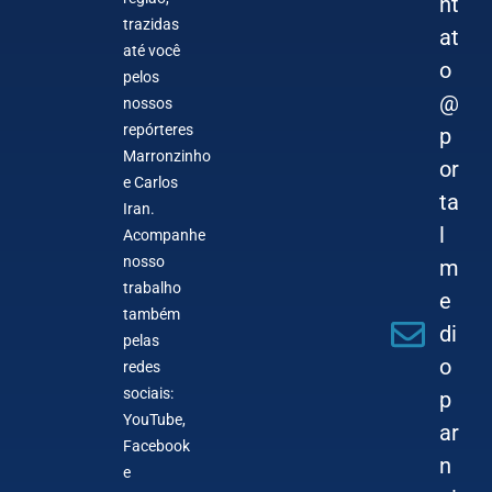
nt
trazidas
at
até você
o
pelos
@
nossos
repórteres
p
Marronzinho
or
e Carlos
ta
Iran.
l
Acompanhe
nosso
m
trabalho
e
também
di
pelas
o
redes
sociais:
p
YouTube,
ar
Facebook
n
e