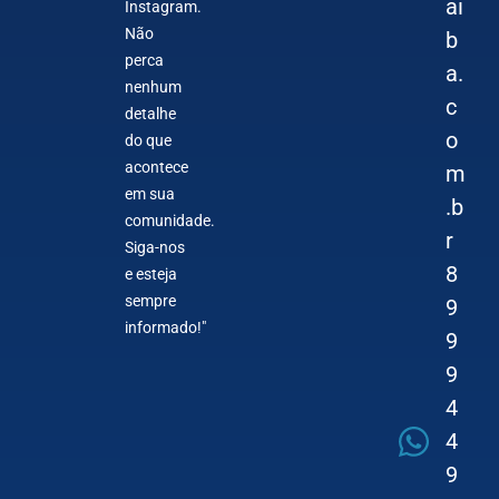
ai
Instagram.
Não
b
perca
a.
nenhum
c
detalhe
o
do que
acontece
m
em sua
.b
comunidade.
r
Siga-nos
8
e esteja
sempre
9
informado!"
9
9
4
4
9