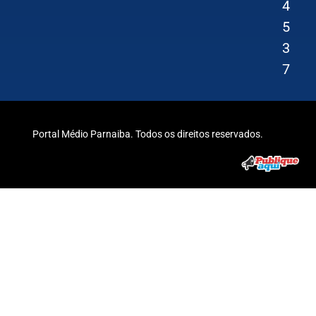
4
5
3
7
Portal Médio Parnaiba. Todos os direitos reservados.