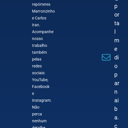
repórteres
p
Marronzinho
or
e Carlos
ta
Iran.
l
Acompanhe
nosso
m
trabalho
e
também
di
pelas
o
redes
sociais:
p
YouTube,
ar
Facebook
n
e
ai
Instagram.
Não
b
perca
a.
nenhum
c
detalhe