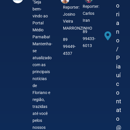
"Seja
o
Reporter:
Reporter:
bem-
ri
Carlos
Josino
vindo ao
Iran
Vieira
a
Portal
MARRONZINHO
Médio
n
89
Parnaíba!
99433-
o
89
Mantenha-
6013
99449-
/
se
4537
P
atualizado
com as
ia
principais
uí
notícias
c
de
o
Floriano e
região,
nt
trazidas
at
até você
o
pelos
@
nossos