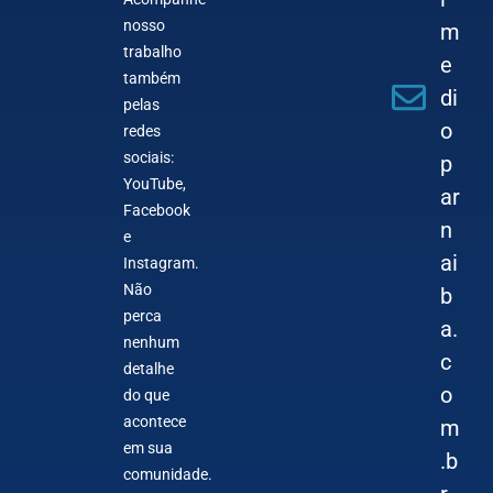
nosso
m
trabalho
e
também
di
pelas
o
redes
sociais:
p
YouTube,
ar
Facebook
n
e
ai
Instagram.
Não
b
perca
a.
nenhum
c
detalhe
o
do que
acontece
m
em sua
.b
comunidade.