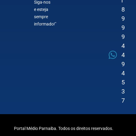
r
Siga-nos
8
e esteja
sempre
9
informado!"
9
9
4
4
9
4
5
3
7
Portal Médio Parnaiba. Todos os direitos reservados.