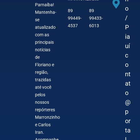
Parnaíba!
o
89
89
Mantenha-
/
99449-
99433-
se
4537
6013
P
atualizado
com as
ia
principais
uí
notícias
c
de
o
Floriano e
região,
nt
trazidas
at
até você
o
pelos
@
nossos
repórteres
p
Marronzinho
or
e Carlos
ta
Iran.
l
Acompanhe