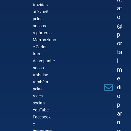
trazidas
at
até você
o
pelos
@
nossos
repórteres
p
Marronzinho
or
e Carlos
ta
Iran.
l
Acompanhe
nosso
m
trabalho
e
também
di
pelas
o
redes
sociais:
p
YouTube,
ar
Facebook
n
e