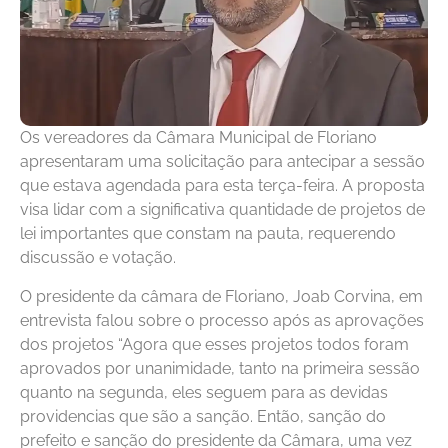
Os vereadores da Câmara Municipal de Floriano
apresentaram uma solicitação para antecipar a sessão
que estava agendada para esta terça-feira. A proposta
visa lidar com a significativa quantidade de projetos de
lei importantes que constam na pauta, requerendo
discussão e votação.
O presidente da câmara de Floriano, Joab Corvina, em
entrevista falou sobre o processo após as aprovações
dos projetos “Agora que esses projetos todos foram
aprovados por unanimidade, tanto na primeira sessão
quanto na segunda, eles seguem para as devidas
providencias que são a sanção. Então, sanção do
prefeito e sanção do presidente da Câmara, uma vez