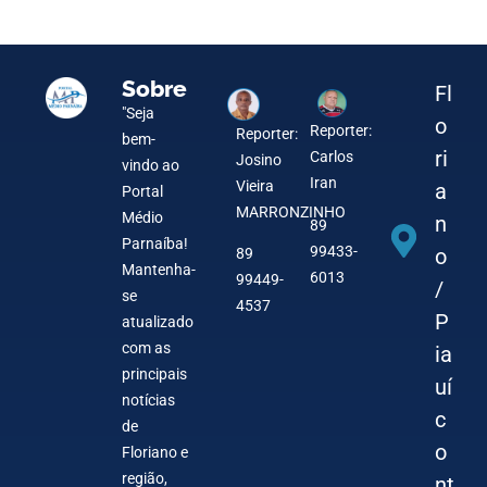
31 de July de 2026
31 de July de 2026
Sobre
Fl
"Seja
o
Reporter:
Reporter:
bem-
ri
Carlos
Josino
vindo ao
Iran
Vieira
a
Portal
MARRONZINHO
Médio
n
89
Parnaíba!
99433-
o
89
Mantenha-
6013
99449-
/
se
4537
P
atualizado
com as
ia
principais
uí
notícias
c
de
o
Floriano e
região,
nt