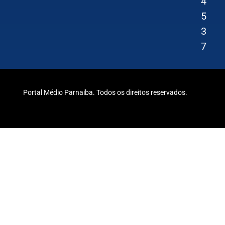
4
5
3
7
Portal Médio Parnaiba. Todos os direitos reservados.