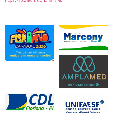
https://fb.watch/qUhZmI32Ml/