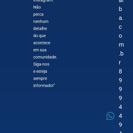
ai
Instagram.
Não
b
perca
a.
nenhum
c
detalhe
o
do que
acontece
m
em sua
.b
comunidade.
r
Siga-nos
8
e esteja
sempre
9
informado!"
9
9
4
4
9