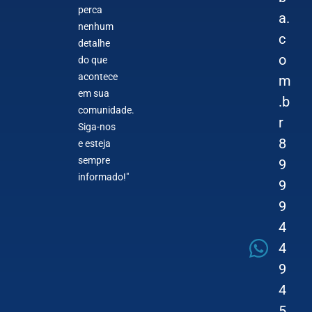
perca
a.
nenhum
c
detalhe
o
do que
acontece
m
em sua
.b
comunidade.
r
Siga-nos
8
e esteja
sempre
9
informado!"
9
9
4
4
9
4
5