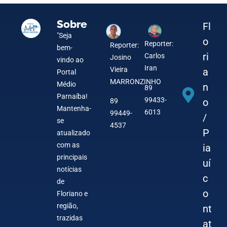
Sobre
Fl
"Seja
o
Reporter:
Reporter:
bem-
ri
Carlos
Josino
vindo ao
Iran
Vieira
a
Portal
MARRONZINHO
Médio
n
89
Parnaíba!
99433-
o
89
Mantenha-
6013
99449-
/
se
4537
P
atualizado
com as
ia
principais
uí
notícias
c
de
o
Floriano e
região,
nt
trazidas
at