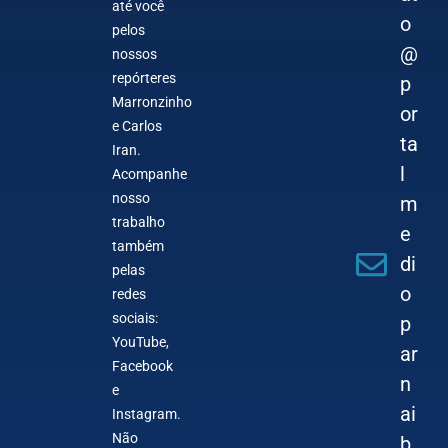
até você
o
pelos
@
nossos
repórteres
p
Marronzinho
or
e Carlos
ta
Iran.
l
Acompanhe
nosso
m
trabalho
e
também
di
pelas
o
redes
sociais:
p
YouTube,
ar
Facebook
n
e
ai
Instagram.
Não
b