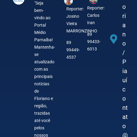
"Seja
o
Reporter:
Reporter:
bem-
ri
Carlos
Josino
vindo ao
Iran
Vieira
a
Portal
MARRONZINHO
Médio
n
89
Parnaíba!
99433-
o
89
Mantenha-
6013
99449-
/
se
4537
P
atualizado
com as
ia
principais
uí
notícias
c
de
o
Floriano e
região,
nt
trazidas
at
até você
o
pelos
@
nossos