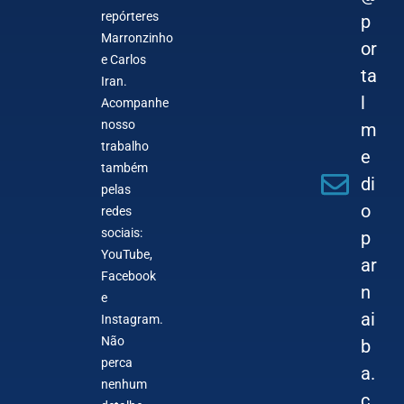
repórteres
p
Marronzinho
or
e Carlos
ta
Iran.
l
Acompanhe
nosso
m
trabalho
e
também
di
pelas
o
redes
sociais:
p
YouTube,
ar
Facebook
n
e
ai
Instagram.
Não
b
perca
a.
nenhum
c