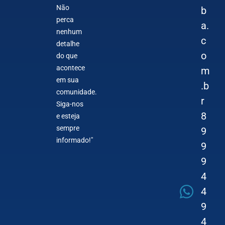
Não
b
perca
a.
nenhum
c
detalhe
o
do que
acontece
m
em sua
.b
comunidade.
r
Siga-nos
8
e esteja
sempre
9
informado!"
9
9
4
4
9
4