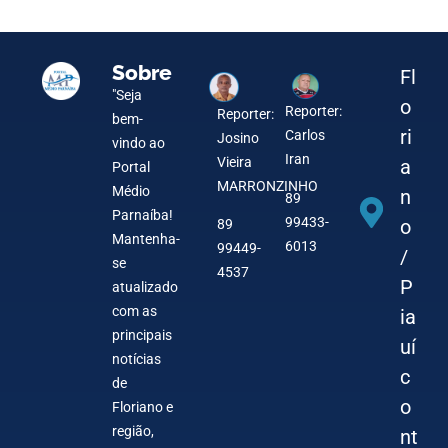
Sobre
Fl
"Seja
o
Reporter:
Reporter:
bem-
ri
Carlos
Josino
vindo ao
Iran
Vieira
a
Portal
MARRONZINHO
Médio
n
89
Parnaíba!
99433-
o
89
Mantenha-
6013
99449-
/
se
4537
P
atualizado
com as
ia
principais
uí
notícias
c
de
o
Floriano e
região,
nt