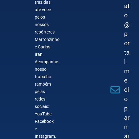
trazidas
at
até você
o
pelos
@
nossos
repórteres
p
Marronzinho
or
e Carlos
ta
Iran.
l
Acompanhe
nosso
m
trabalho
e
também
di
pelas
o
redes
sociais:
p
YouTube,
ar
Facebook
n
e
ai
Instagram.