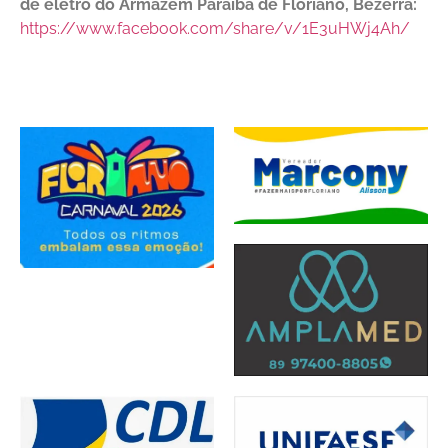
de eletro do Armazém Paraíba de Floriano, Bezerra:
https://www.facebook.com/share/v/1E3uHWj4Ah/