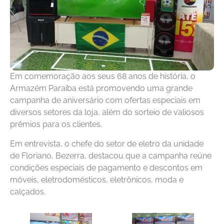
Em comemoração aos seus 68 anos de história, o
Armazém Paraíba está promovendo uma grande
campanha de aniversário com ofertas especiais em
diversos setores da loja, além do sorteio de valiosos
prêmios para os clientes.
Em entrevista, o chefe do setor de eletro da unidade
de Floriano, Bezerra, destacou que a campanha reúne
condições especiais de pagamento e descontos em
móveis, eletrodomésticos, eletrônicos, moda e
calçados.