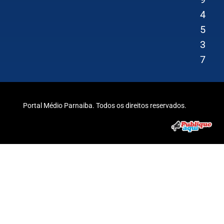
4
5
3
7
Portal Médio Parnaiba. Todos os direitos reservados.