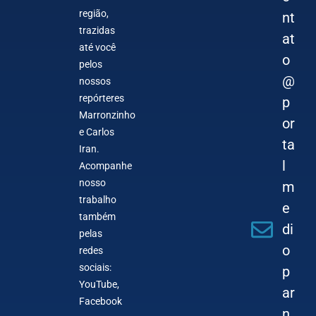
região,
nt
trazidas
at
até você
o
pelos
@
nossos
repórteres
p
Marronzinho
or
e Carlos
ta
Iran.
l
Acompanhe
nosso
m
trabalho
e
também
di
pelas
o
redes
sociais:
p
YouTube,
ar
Facebook
n