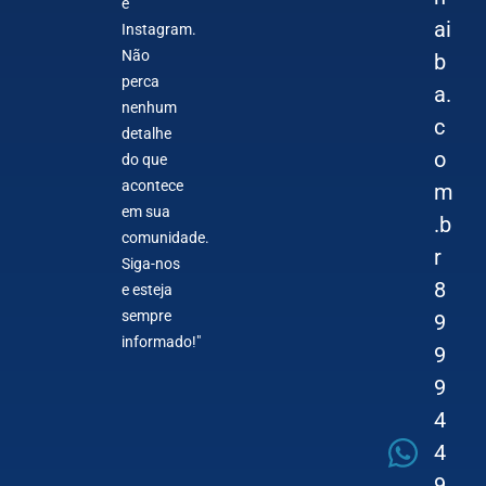
e
ai
Instagram.
Não
b
perca
a.
nenhum
c
detalhe
o
do que
acontece
m
em sua
.b
comunidade.
r
Siga-nos
8
e esteja
sempre
9
informado!"
9
9
4
4
9