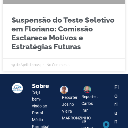
Suspensão do Teste Seletivo
em Floriano: Comissão
Esclarece Motivos e
Estratégias Futuras
19 de April de 2024
No Comments
Sobre
Fl
"Seja
o
Reporter:
Reporter:
bem-
ri
Carlos
Josino
vindo ao
Iran
Vieira
a
Portal
MARRONZINHO
Médio
n
89
Parnaíba!