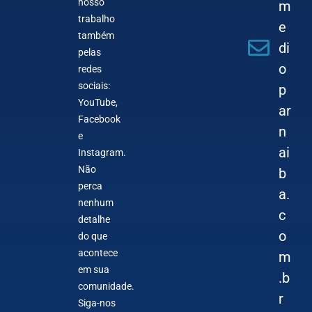
nosso
m
trabalho
e
também
di
pelas
o
redes
sociais:
p
YouTube,
ar
Facebook
n
e
ai
Instagram.
Não
b
perca
a.
nenhum
c
detalhe
o
do que
acontece
m
em sua
.b
comunidade.
r
Siga-nos