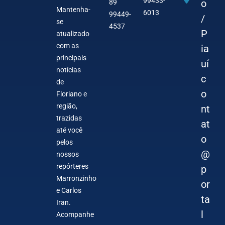
99433-
o
89
Mantenha-
6013
99449-
/
se
4537
P
atualizado
com as
ia
principais
uí
notícias
c
de
o
Floriano e
região,
nt
trazidas
at
até você
o
pelos
@
nossos
repórteres
p
Marronzinho
or
e Carlos
ta
Iran.
l
Acompanhe