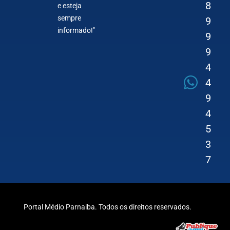
8
e esteja
sempre
9
informado!"
9
9
4
4
9
4
5
3
7
Portal Médio Parnaiba. Todos os direitos reservados.