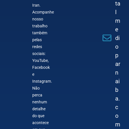
ta
Iran.
l
Acompanhe
nosso
m
trabalho
e
também
di
pelas
o
redes
sociais:
p
YouTube,
ar
Facebook
n
e
ai
Instagram.
Não
b
perca
a.
nenhum
c
detalhe
o
do que
acontece
m