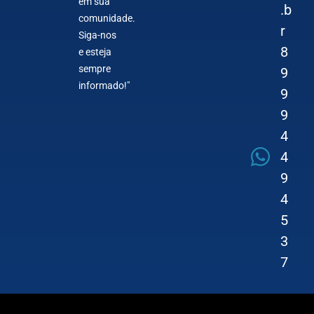
em sua
.b
comunidade.
r
Siga-nos
8
e esteja
sempre
9
informado!"
9
9
4
4
9
4
5
3
7