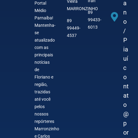
Iran
Vieira
a
Portal
MARRONZINHO
Médio
n
89
Parnaíba!
99433-
o
89
Mantenha-
6013
99449-
/
se
4537
P
atualizado
com as
ia
principais
uí
notícias
c
de
o
Floriano e
região,
nt
trazidas
at
até você
o
pelos
@
nossos
repórteres
p
Marronzinho
or
e Carlos