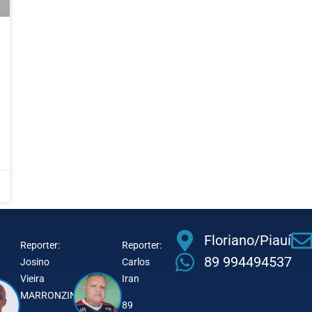
Floriano/Piauí
Reporter:
Reporter:
89 994494537
Josino
Carlos
Vieira
Iran
MARRONZINHO
89