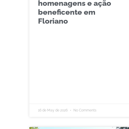
homenagens e ação
beneficente em
Floriano
16 de May de 2026
No Comments