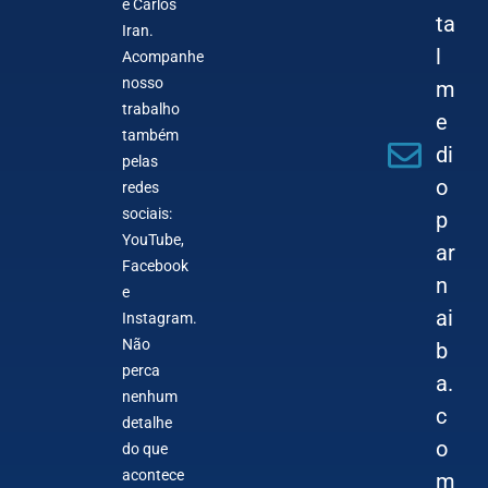
e Carlos
ta
Iran.
l
Acompanhe
nosso
m
trabalho
e
também
di
pelas
o
redes
sociais:
p
YouTube,
ar
Facebook
n
e
ai
Instagram.
Não
b
perca
a.
nenhum
c
detalhe
o
do que
acontece
m