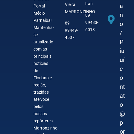
Iran
Vieira
a
Portal
MARRONZINHO
Médio
n
89
Parnaíba!
99433-
o
89
Mantenha-
6013
99449-
/
se
4537
P
atualizado
com as
ia
principais
uí
notícias
c
de
o
Floriano e
região,
nt
trazidas
at
até você
o
pelos
@
nossos
repórteres
p
Marronzinho
or