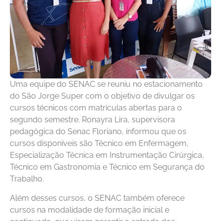
Uma equipe do SENAC se reuniu no estacionamento
do São Jorge Super com o objetivo de divulgar os
cursos técnicos com matrículas abertas para o
segundo semestre. Ronayra Lira, supervisora
pedagógica do Senac Floriano, informou que os
cursos disponíveis são Técnico em Enfermagem,
Especialização Técnica em Instrumentação Cirúrgica,
Técnico em Gastronomia e Técnico em Segurança do
Trabalho.
Além desses cursos, o SENAC também oferece
cursos na modalidade de formação inicial e