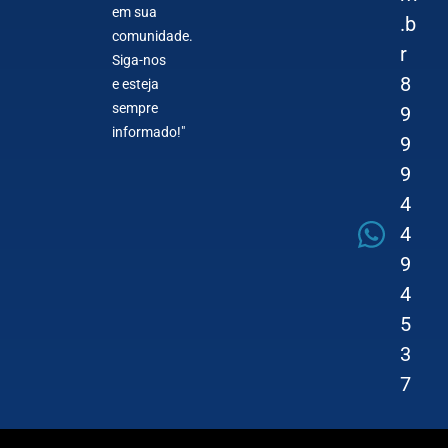
em sua
.b
comunidade.
r
Siga-nos
8
e esteja
sempre
9
informado!"
9
9
4
4
9
4
5
3
7