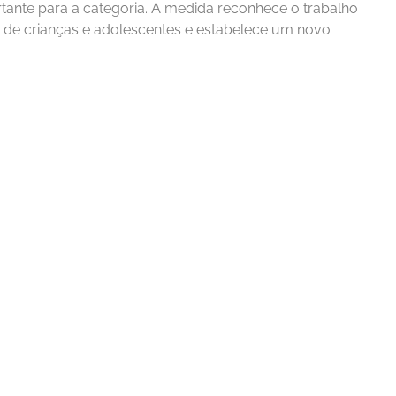
tante para a categoria. A medida reconhece o trabalho
s de crianças e adolescentes e estabelece um novo
Esporte
 SENAC Realiza
CEEP Floriano Conquis
o de Cursos
Título Estadual de Futs
em Floriano
Feminino
ntos Junior
Carlos Iran dos Santos Junior