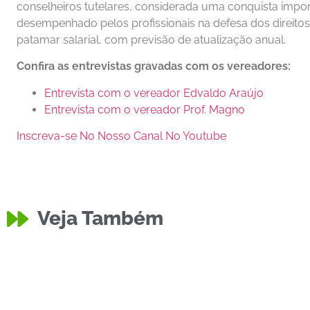
conselheiros tutelares, considerada uma conquista impor
desempenhado pelos profissionais na defesa dos direito
patamar salarial, com previsão de atualização anual.
Confira as entrevistas gravadas com os vereadores:
Entrevista com o vereador Edvaldo Araújo
Entrevista com o vereador Prof. Magno
Inscreva-se No Nosso Canal No Youtube
Veja Também
Educação
Equipe do
Policia
Moto Roubada no Bairro
Divulgaçã
Caixa D’Água
Técnicos 
Carlos Iran dos Santos Junior
Carlos Iran dos Sa