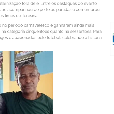
ernização fora dele. Entre os destaques do evento
, que acompanhou de perto as partidas e comemorou
os times de Teresina.
ão no período carnavalesco e ganharam ainda mais
o na categoria cinquentões quanto na sessentões. Para
migos e apaixonados pelo futebol, celebrando a história