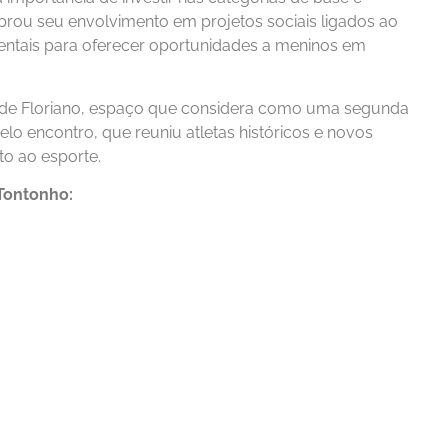
mbrou seu envolvimento em projetos sociais ligados ao
mentais para oferecer oportunidades a meninos em
B de Floriano, espaço que considera como uma segunda
o encontro, que reuniu atletas históricos e novos
o ao esporte.
 Tontonho:
Esporte
 SENAC Realiza
CEEP Floriano Conquis
o de Cursos
Título Estadual de Futs
em Floriano
Feminino