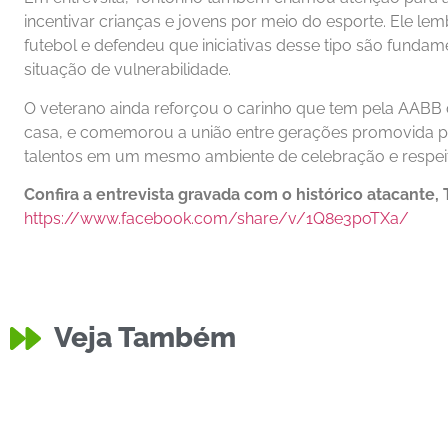
incentivar crianças e jovens por meio do esporte. Ele le
futebol e defendeu que iniciativas desse tipo são funda
situação de vulnerabilidade.
O veterano ainda reforçou o carinho que tem pela AAB
casa, e comemorou a união entre gerações promovida pel
talentos em um mesmo ambiente de celebração e respeit
Confira a entrevista gravada com o histórico atacante,
https://www.facebook.com/share/v/1Q8e3poTXa/
Veja Também
Educação
Equipe do
Policia
Moto Roubada no Bairro
Divulgaçã
Caixa D’Água
Técnicos 