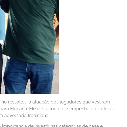
o ressaltou a atuação dos jogadores que vestiram
 para Floriano. Ele destacou o desempenho dos atletas
m adversário tradicional.
mportância de investir nas categorias de base e