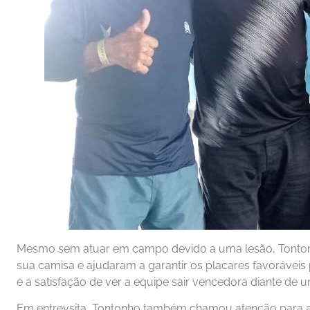
Mesmo sem atuar em campo devido a uma lesão, Tontonh
sua camisa e ajudaram a garantir os placares favoráveis
e a satisfação de ver a equipe sair vencedora diante de u
Em entrevsita, Tontonho também chamou atenção para a i