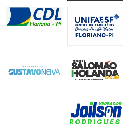
Comércio
,
Cultura
,
Economia
,
Infraestrutura