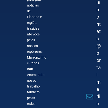
uí
notícias
c
de
o
Floriano e
região,
nt
trazidas
at
até você
o
pelos
@
nossos
repórteres
p
Marronzinho
or
e Carlos
ta
Iran.
l
Acompanhe
nosso
m
trabalho
e
também
di
pelas
o
redes