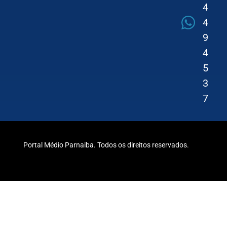
4
4
9
4
5
3
7
Portal Médio Parnaiba. Todos os direitos reservados.