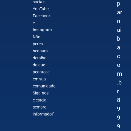
sociais:
p
YouTube,
ar
Facebook
n
e
ai
Instagram.
Não
b
perca
a.
nenhum
c
detalhe
o
do que
acontece
m
em sua
.b
comunidade.
r
Siga-nos
8
e esteja
sempre
9
informado!"
9
9