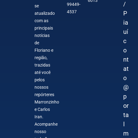
6013
/
99449-
se
4537
P
atualizado
com as
ia
principais
uí
notícias
c
de
o
Floriano e
região,
nt
trazidas
at
até você
o
pelos
@
nossos
repórteres
p
Marronzinho
or
e Carlos
ta
Iran.
l
Acompanhe
nosso
m