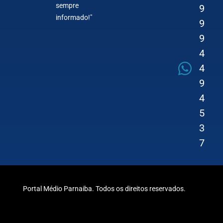
sempre
9
informado!"
9
9
4
4
9
4
5
3
7
Portal Médio Parnaiba. Todos os direitos reservados.