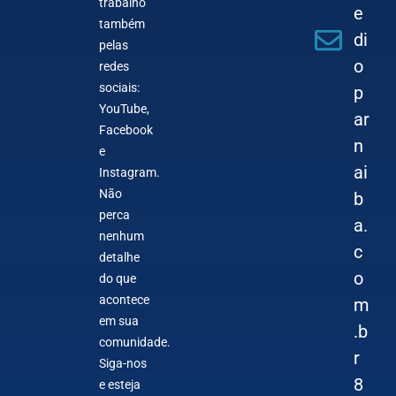
trabalho
e
também
di
pelas
o
redes
sociais:
p
YouTube,
ar
Facebook
n
e
ai
Instagram.
Não
b
perca
a.
nenhum
c
detalhe
o
do que
acontece
m
em sua
.b
comunidade.
r
Siga-nos
8
e esteja