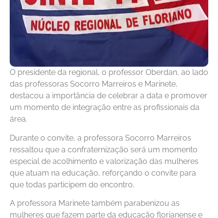
O presidente da regional, o professor Oberdan, ao lado
das professoras Socorro Marreiros e Marinete,
destacou a importância de celebrar a data e promover
um momento de integração entre as profissionais da
área.
Durante o convite, a professora Socorro Marreiros
ressaltou que a confraternização será um momento
especial de acolhimento e valorização das mulheres
que atuam na educação, reforçando o convite para
que todas participem do encontro.
A professora Marinete também parabenizou as
mulheres que fazem parte da educação florianense e