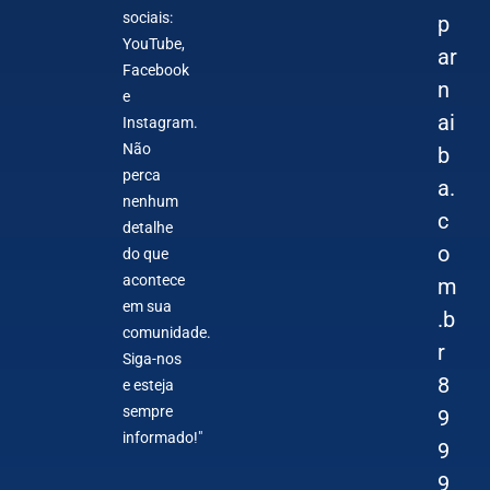
sociais:
p
YouTube,
ar
Facebook
n
e
ai
Instagram.
Não
b
perca
a.
nenhum
c
detalhe
o
do que
acontece
m
em sua
.b
comunidade.
r
Siga-nos
8
e esteja
sempre
9
informado!"
9
9