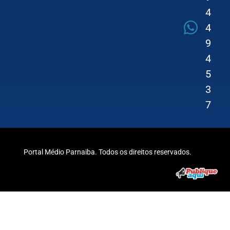
4
4
9
4
5
3
7
Portal Médio Parnaiba. Todos os direitos reservados.