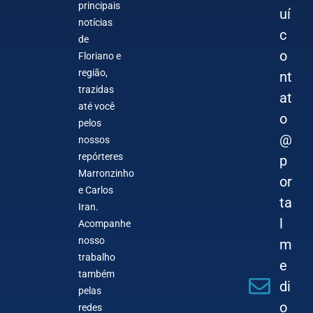
principais
uí
notícias
c
de
o
Floriano e
região,
nt
trazidas
at
até você
o
pelos
@
nossos
repórteres
p
Marronzinho
or
e Carlos
ta
Iran.
l
Acompanhe
nosso
m
trabalho
e
também
di
pelas
o
redes