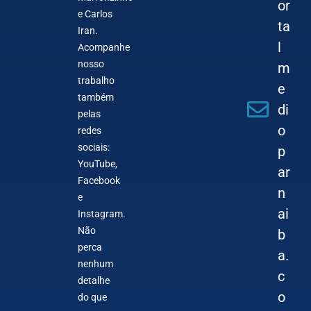
or
e Carlos
ta
Iran.
l
Acompanhe
nosso
m
trabalho
e
também
di
pelas
o
redes
sociais:
p
YouTube,
ar
Facebook
n
e
ai
Instagram.
Não
b
perca
a.
nenhum
c
detalhe
o
do que