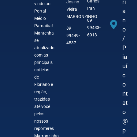
ri
Carlos
Josino
vindo ao
Iran
Vieira
a
Portal
MARRONZINHO
Médio
n
89
Parnaíba!
99433-
o
89
Mantenha-
6013
99449-
/
se
4537
P
atualizado
com as
ia
principais
uí
notícias
c
de
o
Floriano e
região,
nt
trazidas
at
até você
o
pelos
@
nossos
repórteres
p
Marronzinho