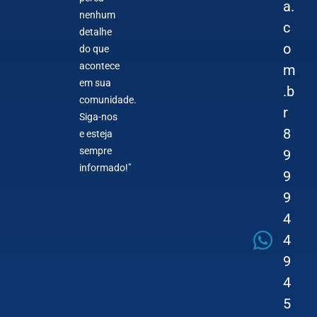
a.
nenhum
c
detalhe
o
do que
acontece
m
em sua
.b
comunidade.
r
Siga-nos
8
e esteja
sempre
9
informado!"
9
9
4
4
9
4
5