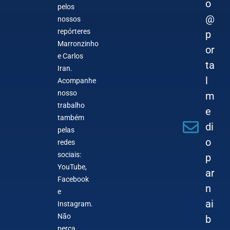
o
pelos
@
nossos
repórteres
p
Marronzinho
or
e Carlos
ta
Iran.
l
Acompanhe
nosso
m
trabalho
e
também
di
pelas
o
redes
sociais:
p
YouTube,
ar
Facebook
n
e
ai
Instagram.
Não
b
perca