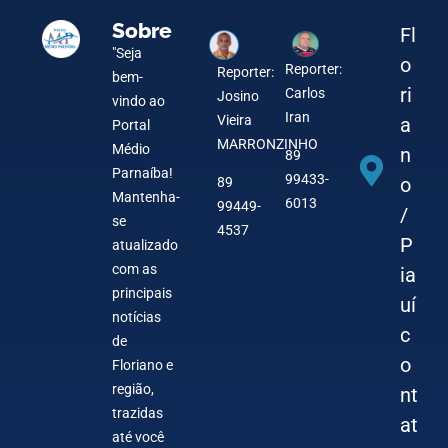
Sobre
Fl
"Seja
o
Reporter:
Reporter:
bem-
ri
Carlos
Josino
vindo ao
Iran
Vieira
a
Portal
MARRONZINHO
Médio
n
89
Parnaíba!
99433-
o
89
Mantenha-
6013
99449-
/
se
4537
P
atualizado
com as
ia
principais
uí
notícias
c
de
o
Floriano e
região,
nt
trazidas
at
até você