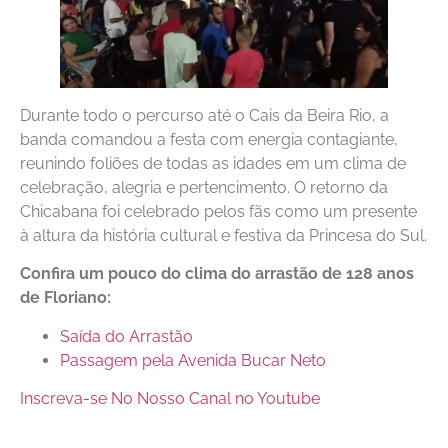
Durante todo o percurso até o Cais da Beira Rio, a
banda comandou a festa com energia contagiante,
reunindo foliões de todas as idades em um clima de
celebração, alegria e pertencimento. O retorno da
Chicabana foi celebrado pelos fãs como um presente
à altura da história cultural e festiva da Princesa do Sul.
Confira um pouco do clima do arrastão de 128 anos
de Floriano:
Saída do Arrastão
Passagem pela Avenida Bucar Neto
Inscreva-se No Nosso Canal no Youtube