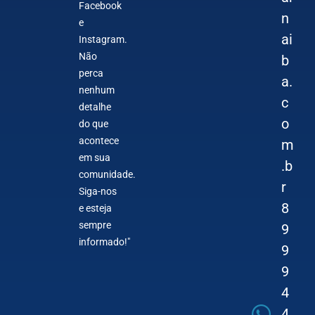
Facebook
n
e
ai
Instagram.
Não
b
perca
a.
nenhum
c
detalhe
o
do que
acontece
m
em sua
.b
comunidade.
r
Siga-nos
8
e esteja
sempre
9
informado!"
9
9
4
4