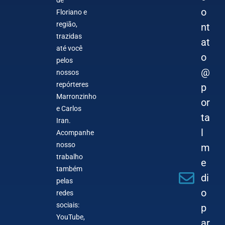
de
o
Floriano e
região,
nt
trazidas
at
até você
o
pelos
@
nossos
repórteres
p
Marronzinho
or
e Carlos
ta
Iran.
l
Acompanhe
nosso
m
trabalho
e
também
di
pelas
o
redes
sociais:
p
YouTube,
ar