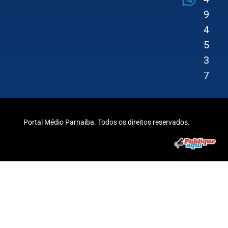
9
4
5
3
7
Portal Médio Parnaiba. Todos os direitos reservados.