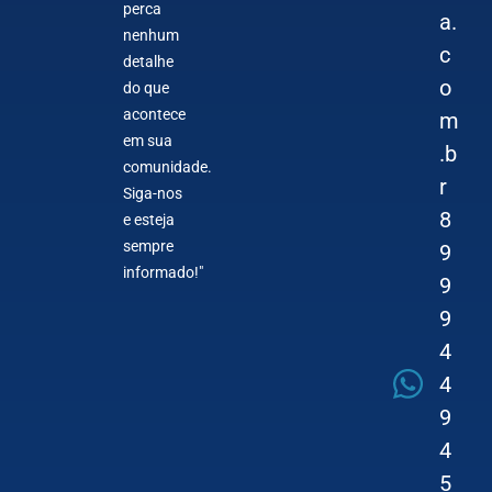
perca
a.
nenhum
c
detalhe
o
do que
acontece
m
em sua
.b
comunidade.
r
Siga-nos
8
e esteja
sempre
9
informado!"
9
9
4
4
9
4
5