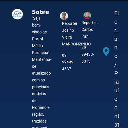
Sobre
Fl
"Seja
o
Reporter:
Reporter:
bem-
ri
Carlos
Josino
vindo ao
Iran
Vieira
a
Portal
MARRONZINHO
Médio
n
89
Parnaíba!
99433-
o
89
Mantenha-
6013
99449-
/
se
4537
P
atualizado
com as
ia
principais
uí
notícias
c
de
o
Floriano e
região,
nt
trazidas
at
até você