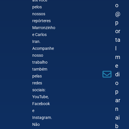
o
pelos
@
nossos
repórteres
p
Marronzinho
or
e Carlos
ta
Iran.
l
Acompanhe
nosso
m
trabalho
e
também
di
pelas
o
redes
sociais:
p
YouTube,
ar
Facebook
n
e
ai
Instagram.
Não
b