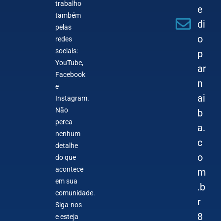
trabalho
e
também
di
pelas
o
redes
sociais:
p
YouTube,
ar
Facebook
n
e
ai
Instagram.
Não
b
perca
a.
nenhum
c
detalhe
o
do que
acontece
m
em sua
.b
comunidade.
r
Siga-nos
8
e esteja