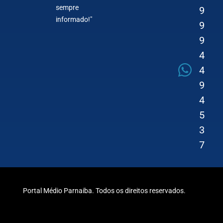
sempre
9
informado!"
9
9
4
4
9
4
5
3
7
Portal Médio Parnaiba. Todos os direitos reservados.