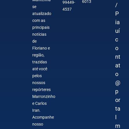
6013
99449-
/
se
4537
P
atualizado
com as
ia
principais
uí
notícias
c
de
o
Floriano e
região,
nt
trazidas
at
até você
o
pelos
@
nossos
repórteres
p
Marronzinho
or
e Carlos
ta
Iran.
l
Acompanhe
nosso
m