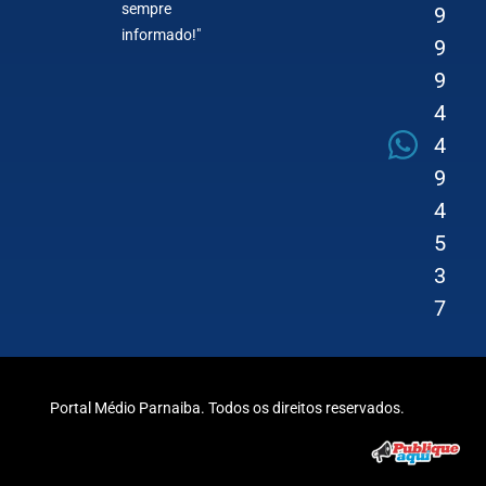
sempre
9
informado!"
9
9
4
4
9
4
5
3
7
Portal Médio Parnaiba. Todos os direitos reservados.