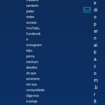
e
também
di
pelas
o
redes
sociais:
p
YouTube,
ar
Facebook
n
e
ai
Instagram.
Não
b
perca
a.
nenhum
c
detalhe
o
do que
acontece
m
em sua
.b
comunidade.
r
Siga-nos
8
e esteja