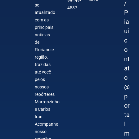
99449-
/
se
4537
P
atualizado
com as
ia
principais
uí
notícias
c
de
o
Floriano e
região,
nt
trazidas
at
até você
o
pelos
@
nossos
repórteres
p
Marronzinho
or
e Carlos
ta
Iran.
l
Acompanhe
nosso
m
trabalho