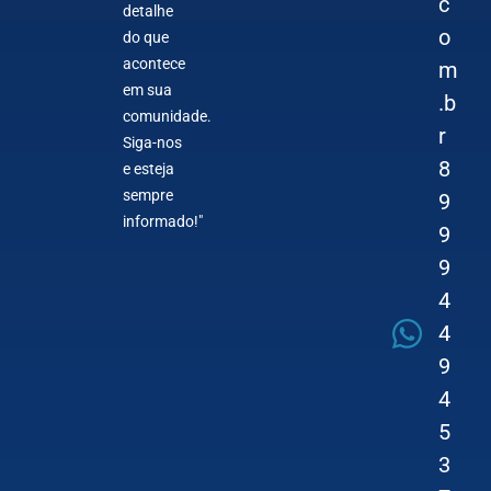
c
detalhe
o
do que
acontece
m
em sua
.b
comunidade.
r
Siga-nos
8
e esteja
sempre
9
informado!"
9
9
4
4
9
4
5
3