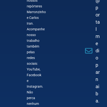
@
nossos
repórteres
p
Marronzinho
or
e Carlos
ta
Iran.
l
Acompanhe
nosso
m
trabalho
e
também
di
pelas
o
redes
sociais:
p
YouTube,
ar
Facebook
n
e
ai
Instagram.
Não
b
perca
a.
nenhum