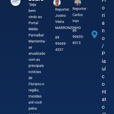
Fl
"Seja
o
Reporter:
Reporter:
bem-
ri
Carlos
Josino
vindo ao
Iran
Vieira
a
Portal
MARRONZINHO
Médio
n
89
Parnaíba!
99433-
o
89
Mantenha-
6013
99449-
/
se
4537
P
atualizado
com as
ia
principais
uí
notícias
c
de
o
Floriano e
região,
nt
trazidas
at
até você
o
pelos