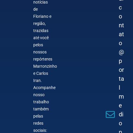
notícias
c
de
o
Floriano e
região,
nt
trazidas
at
até você
o
pelos
@
nossos
repórteres
p
Marronzinho
or
e Carlos
ta
Iran.
l
Acompanhe
nosso
m
trabalho
e
também
di
pelas
o
redes
sociais:
p