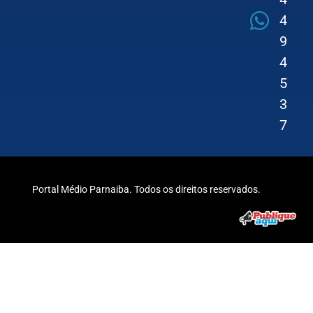
4
9
4
5
3
7
Portal Médio Parnaiba. Todos os direitos reservados.