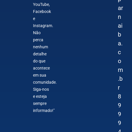
YouTube,
ar
Facebook
n
e
ai
Instagram.
Não
b
perca
a.
nenhum
c
detalhe
o
do que
acontece
m
em sua
.b
comunidade.
r
Siga-nos
8
e esteja
sempre
9
informado!"
9
9
4