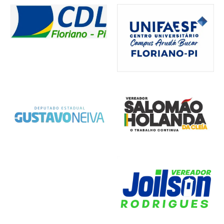
Comércio
,
Cultura
,
Economia
,
Infraestrutura
Política
Notícias Locais