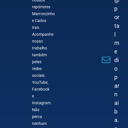
repórteres
p
Marronzinho
or
e Carlos
ta
Iran.
l
Acompanhe
nosso
m
trabalho
e
também
di
pelas
o
redes
sociais:
p
YouTube,
ar
Facebook
n
e
ai
Instagram.
Não
b
perca
a.
nenhum