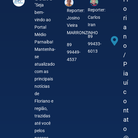
"Seja
o
Reporter:
Reporter:
bem-
ri
Carlos
Josino
vindo ao
Iran
Vieira
a
Portal
MARRONZINHO
Médio
n
89
Parnaíba!
99433-
o
89
Mantenha-
6013
99449-
/
se
4537
P
atualizado
com as
ia
principais
uí
notícias
c
de
o
Floriano e
região,
nt
trazidas
at
até você
o
pelos
@
nossos