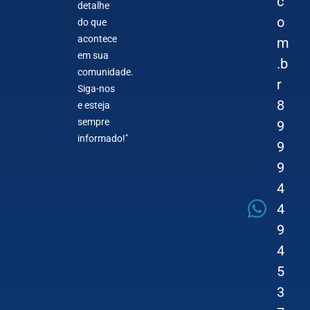
c
detalhe
o
do que
acontece
m
em sua
.b
comunidade.
r
Siga-nos
8
e esteja
sempre
9
informado!"
9
9
4
4
9
4
5
3