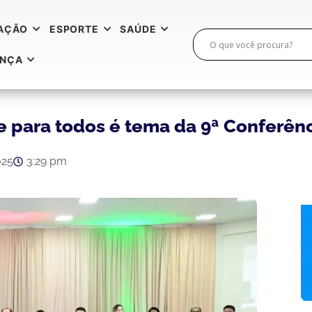
AÇÃO
ESPORTE
SAÚDE
ANÇA
e para todos é tema da 9ª Conferên
025
3:29 pm