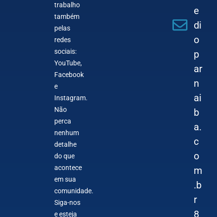
trabalho
e
também
di
pelas
o
redes
sociais:
p
YouTube,
ar
Facebook
n
e
ai
Instagram.
Não
b
perca
a.
nenhum
c
detalhe
o
do que
acontece
m
em sua
.b
comunidade.
r
Siga-nos
8
e esteja