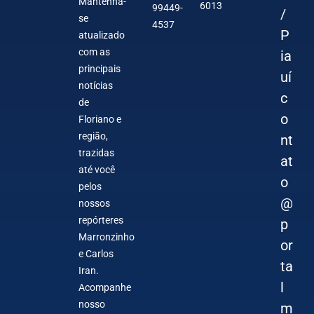
Mantenha-
6013
99449-
/
se
4537
P
atualizado
com as
ia
principais
uí
notícias
c
de
o
Floriano e
região,
nt
trazidas
at
até você
o
pelos
@
nossos
repórteres
p
Marronzinho
or
e Carlos
ta
Iran.
l
Acompanhe
nosso
m