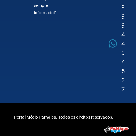
sempre
9
informado!"
9
9
4
4
9
4
5
3
7
Portal Médio Parnaiba. Todos os direitos reservados.