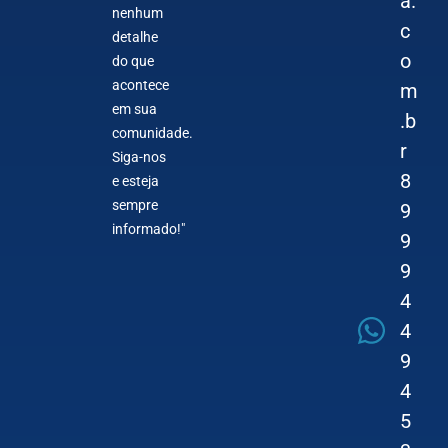
a.
nenhum
c
detalhe
o
do que
acontece
m
em sua
.b
comunidade.
r
Siga-nos
8
e esteja
sempre
9
informado!"
9
9
4
4
9
4
5