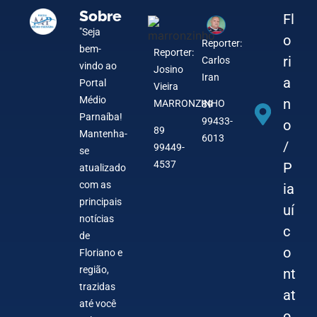
Sobre
Fl
"Seja
o
Reporter:
bem-
Reporter:
ri
Carlos
vindo ao
Josino
Iran
a
Portal
Vieira
Médio
n
MARRONZINHO
89
Parnaíba!
99433-
o
89
Mantenha-
6013
/
99449-
se
4537
P
atualizado
com as
ia
principais
uí
notícias
c
de
o
Floriano e
região,
nt
trazidas
at
até você
o