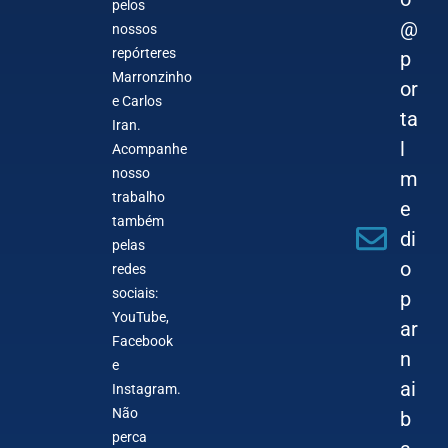
pelos
@
nossos
repórteres
p
Marronzinho
or
e Carlos
ta
Iran.
l
Acompanhe
nosso
m
trabalho
e
também
di
pelas
o
redes
sociais:
p
YouTube,
ar
Facebook
n
e
ai
Instagram.
Não
b
perca