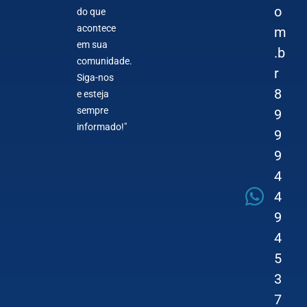
o
do que
acontece
m
em sua
.b
comunidade.
r
Siga-nos
8
e esteja
sempre
9
informado!"
9
9
4
4
9
4
5
3
7