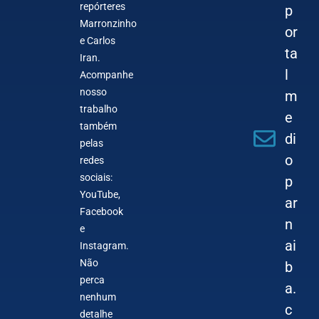
repórteres
p
Marronzinho
or
e Carlos
ta
Iran.
l
Acompanhe
nosso
m
trabalho
e
também
di
pelas
o
redes
sociais:
p
YouTube,
ar
Facebook
n
e
ai
Instagram.
Não
b
perca
a.
nenhum
c
detalhe