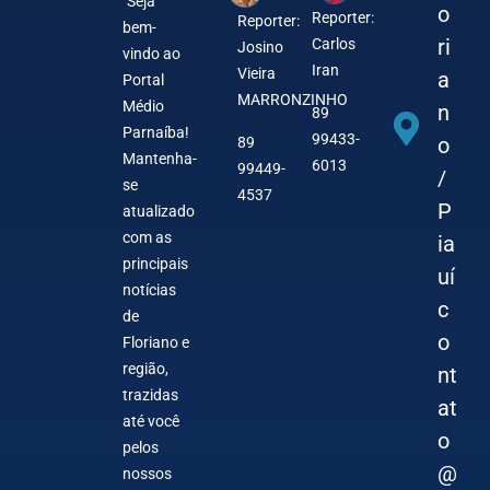
"Seja
o
Reporter:
Reporter:
bem-
ri
Carlos
Josino
vindo ao
Iran
Vieira
a
Portal
MARRONZINHO
Médio
n
89
Parnaíba!
99433-
o
89
Mantenha-
6013
99449-
/
se
4537
P
atualizado
com as
ia
principais
uí
notícias
c
de
o
Floriano e
região,
nt
trazidas
at
até você
o
pelos
@
nossos