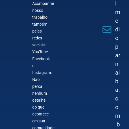
l
Acompanhe
nosso
m
trabalho
e
também
di
pelas
o
redes
sociais:
p
YouTube,
ar
Facebook
n
e
ai
Instagram.
Não
b
perca
a.
nenhum
c
detalhe
o
do que
acontece
m
em sua
.b
comunidade.