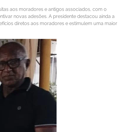
visitas aos moradores e antigos associados, com o
entivar novas adesões. A presidente destacou ainda a
efícios diretos aos moradores e estimulem uma maior