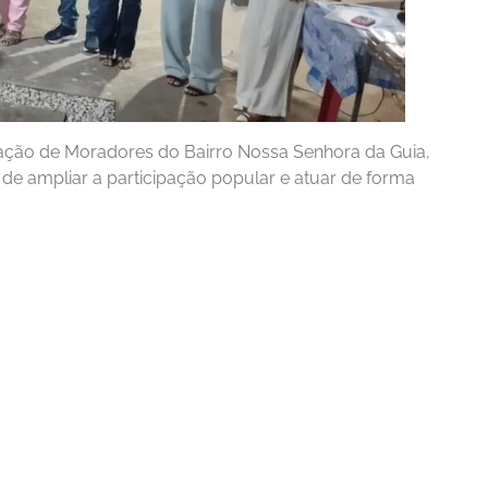
iação de Moradores do Bairro Nossa Senhora da Guia,
de ampliar a participação popular e atuar de forma
Esporte
 SENAC Realiza
CEEP Floriano Conquis
o de Cursos
Título Estadual de Futs
em Floriano
Feminino