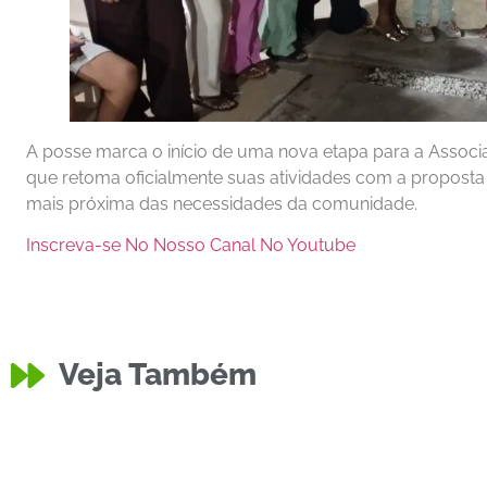
A posse marca o início de uma nova etapa para a Assoc
que retoma oficialmente suas atividades com a proposta 
mais próxima das necessidades da comunidade.
Inscreva-se No Nosso Canal No Youtube
Veja Também
Educação
Equipe do
Policia
Moto Roubada no Bairro
Divulgaçã
Caixa D’Água
Técnicos 