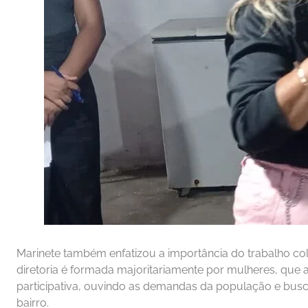
Marinete também enfatizou a importância do trabalho col
diretoria é formada majoritariamente por mulheres, qu
participativa, ouvindo as demandas da população e busc
bairro.