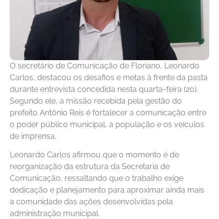
O secretário de Comunicação de Floriano, Leonardo
Carlos, destacou os desafios e metas à frente da pasta
durante entrevista concedida nesta quarta-feira (20).
Segundo ele, a missão recebida pela gestão do
prefeito Antônio Reis é fortalecer a comunicação entre
o poder público municipal, a população e os veículos
de imprensa.
Leonardo Carlos afirmou que o momento é de
reorganização da estrutura da Secretaria de
Comunicação, ressaltando que o trabalho exige
dedicação e planejamento para aproximar ainda mais
a comunidade das ações desenvolvidas pela
administração municipal.