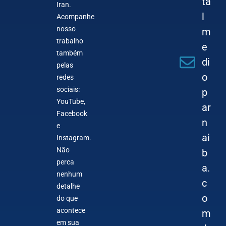
ta
Iran.
l
Acompanhe
nosso
m
trabalho
e
também
di
pelas
o
redes
sociais:
p
YouTube,
ar
Facebook
n
e
ai
Instagram.
Não
b
perca
a.
nenhum
c
detalhe
o
do que
acontece
m
em sua