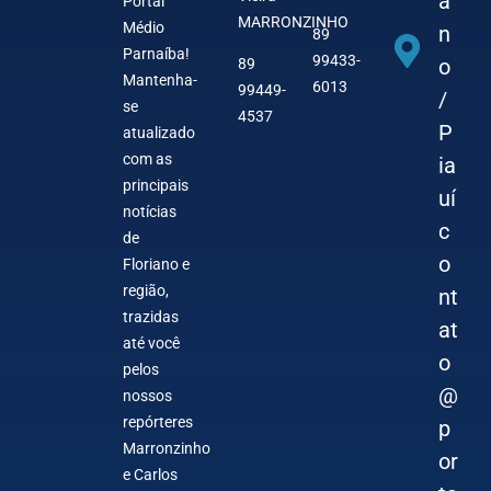
a
Portal
MARRONZINHO
Médio
n
89
Parnaíba!
99433-
o
89
Mantenha-
6013
99449-
/
se
4537
P
atualizado
com as
ia
principais
uí
notícias
c
de
o
Floriano e
região,
nt
trazidas
at
até você
o
pelos
@
nossos
repórteres
p
Marronzinho
or
e Carlos