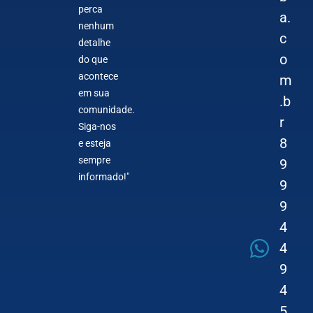
perca
a.
nenhum
c
detalhe
o
do que
acontece
m
em sua
.b
comunidade.
r
Siga-nos
8
e esteja
sempre
9
informado!"
9
9
4
4
9
4
5