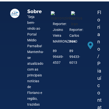
Sobre
Fl
"Seja
o
bem-
Reporter:
ri
vindo ao
Josino
Reporter:
a
Portal
Vieira
Carlos
Médio
n
MARRONZINHO
Iran
Parnaíba!
o
89
89
Mantenha-
/
99449-
99433-
se
4537
6013
P
atualizado
com as
ia
principais
uí
notícias
c
de
o
Floriano e
região,
nt
trazidas
at