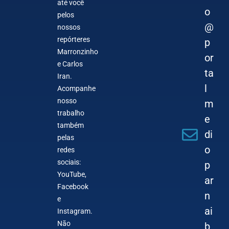
até você
o
pelos
@
nossos
repórteres
p
Marronzinho
or
e Carlos
ta
Iran.
l
Acompanhe
nosso
m
trabalho
e
também
di
pelas
o
redes
sociais:
p
YouTube,
ar
Facebook
n
e
ai
Instagram.
Não
b