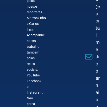
pelos
@
nossos
repórteres
p
Marronzinho
or
e Carlos
ta
Iran.
l
Acompanhe
nosso
m
trabalho
e
também
di
pelas
o
redes
sociais:
p
YouTube,
ar
Facebook
n
e
ai
Instagram.
Não
b
perca
a.