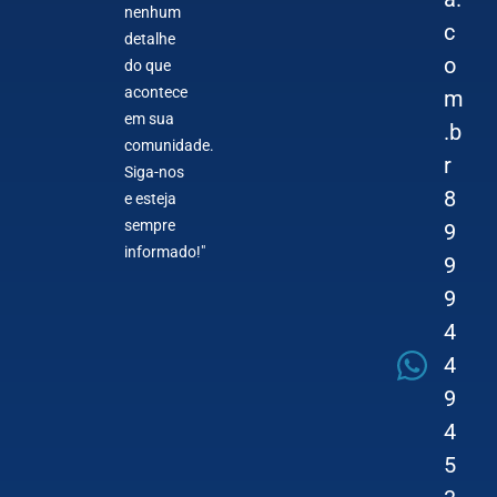
nenhum
c
detalhe
o
do que
acontece
m
em sua
.b
comunidade.
r
Siga-nos
8
e esteja
sempre
9
informado!"
9
9
4
4
9
4
5