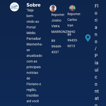
Sobre
Fl
"Seja
o
Reporter:
Reporter:
bem-
ri
Carlos
Josino
vindo ao
Iran
Vieira
a
Portal
MARRONZINHO
Médio
n
89
Parnaíba!
99433-
o
89
Mantenha-
6013
99449-
/
se
4537
P
atualizado
com as
ia
principais
uí
notícias
c
de
o
Floriano e
região,
nt
trazidas
at
até você
o