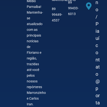
Médio
n
89
Parnaíba!
99433-
o
89
Mantenha-
6013
99449-
/
se
4537
P
atualizado
com as
ia
principais
uí
notícias
c
de
o
Floriano e
região,
nt
trazidas
at
até você
o
pelos
@
nossos
repórteres
p
Marronzinho
or
e Carlos
ta
Iran.