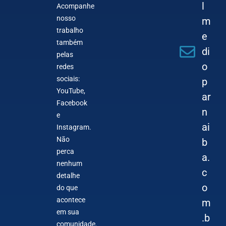
l
Acompanhe
nosso
m
trabalho
e
também
di
pelas
o
redes
sociais:
p
YouTube,
ar
Facebook
n
e
ai
Instagram.
Não
b
perca
a.
nenhum
c
detalhe
o
do que
acontece
m
em sua
.b
comunidade.