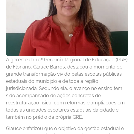
A gerente da 10ª Gerência Regional de Educação (GRE)
de Floriano, Glauce Barros, destacou o momento de
grande transformação vivido pelas escolas públicas
estaduais do município e de toda a região
jurisdicionada. Segundo ela, o avanço no ensino tem
sido acompanhado de ações concretas de
reestruturação física, com reformas e ampliações em
todas as unidades escolares estaduais da cidade e
também no prédio da própria GRE.
Glauce enfatizou que o objetivo da gestão estadual é