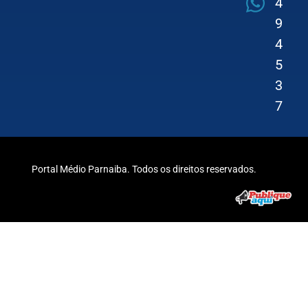
4
9
4
5
3
7
Portal Médio Parnaiba. Todos os direitos reservados.