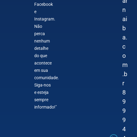
ar
Facebook
n
e
ai
Instagram.
Não
b
perca
a.
nenhum
c
detalhe
o
do que
acontece
m
em sua
.b
comunidade.
r
Siga-nos
8
e esteja
sempre
9
informado!"
9
9
4