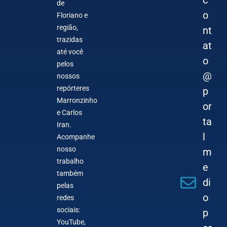
c
de
o
Floriano e
região,
nt
trazidas
at
até você
o
pelos
@
nossos
repórteres
p
Marronzinho
or
e Carlos
ta
Iran.
l
Acompanhe
nosso
m
trabalho
e
também
di
pelas
o
redes
sociais:
p
YouTube,