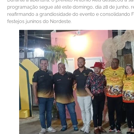
programação segue até este domingo, dia 28 de junho, reu
reafirmando a grandiosidade do evento e consolidando F
festejos juninos do Nordeste.