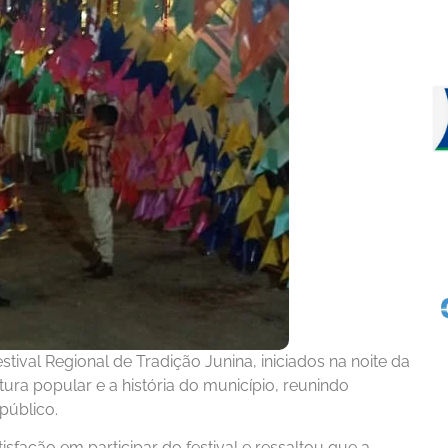
ival Regional de Tradição Junina, iniciados na noite da
ltura popular e a história do município, reunindo
público.
isfação em participar do festival e ressaltou que a