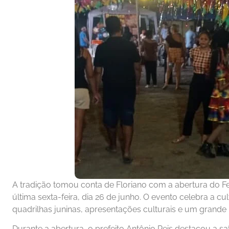
A tradição tomou conta de Floriano com a abertura do Fest
última sexta-feira, dia 26 de junho. O evento celebra a cu
quadrilhas juninas, apresentações culturais e um grande 
Durante a abertura, o prefeito Antônio Reis destacou a sat