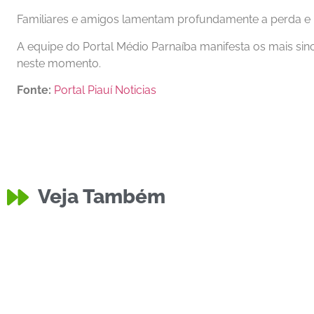
Familiares e amigos lamentam profundamente a perda 
A equipe do Portal Médio Parnaíba manifesta os mais sin
neste momento.
Fonte:
Portal Piauí Noticias
Veja Também
Educação
Equipe do
Policia
Moto Roubada no Bairro
Divulgaçã
Caixa D’Água
Técnicos 
Carlos Iran dos Santos Junior
Carlos Iran dos Sa
16 de July de 2024
15 de July de 2024
Solidariedade
Policia
,
Segurança
,
Segurança Pública
Esporte
Agricultura
,
Economia
Comunidade
,
Edu
Educação
,
Inclusão Social
Eventos Locais
,
Re