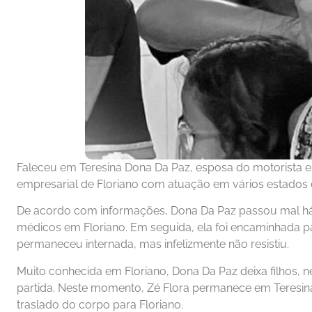
Faleceu em Teresina Dona Da Paz, esposa do motorista e
empresarial de Floriano com atuação em vários estados 
De acordo com informações, Dona Da Paz passou mal há 
médicos em Floriano. Em seguida, ela foi encaminhada 
permaneceu internada, mas infelizmente não resistiu.
Muito conhecida em Floriano, Dona Da Paz deixa filhos, 
partida. Neste momento, Zé Flora permanece em Teresi
traslado do corpo para Floriano.