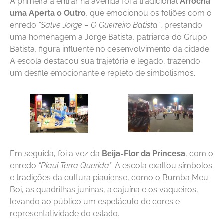
A primeira a entrar na avenida foi a tradicional
Arrocha
uma Aperta o Outro
, que emocionou os foliões com o
enredo
“Salve Jorge – O Guerreiro Batista”
, prestando
uma homenagem a Jorge Batista, patriarca do Grupo
Batista, figura influente no desenvolvimento da cidade.
A escola destacou sua trajetória e legado, trazendo
um desfile emocionante e repleto de simbolismos.
Em seguida, foi a vez da
Beija-Flor da Princesa
, com o
enredo
“Piauí Terra Querida”
. A escola exaltou símbolos
e tradições da cultura piauiense, como o Bumba Meu
Boi, as quadrilhas juninas, a cajuína e os vaqueiros,
levando ao público um espetáculo de cores e
representatividade do estado.