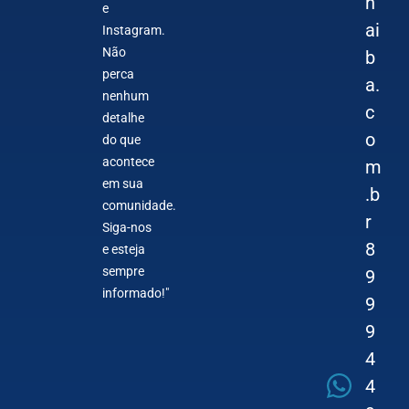
n
e
ai
Instagram.
Não
b
perca
a.
nenhum
c
detalhe
o
do que
acontece
m
em sua
.b
comunidade.
r
Siga-nos
8
e esteja
sempre
9
informado!"
9
9
4
4