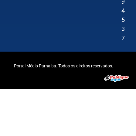
9
4
5
3
7
Portal Médio Parnaiba. Todos os direitos reservados.