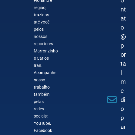
o
Floriano e
região,
nt
trazidas
at
até você
o
pelos
@
nossos
repórteres
p
Marronzinho
or
e Carlos
ta
Iran.
l
Acompanhe
nosso
m
trabalho
e
também
di
pelas
o
redes
sociais:
p
YouTube,
ar
Facebook