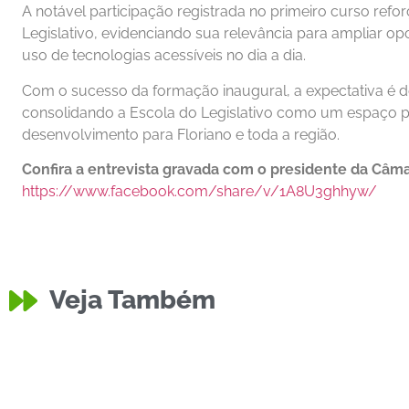
A notável participação registrada no primeiro curso refo
Legislativo, evidenciando sua relevância para ampliar opo
uso de tecnologias acessíveis no dia a dia.
Com o sucesso da formação inaugural, a expectativa é 
consolidando a Escola do Legislativo como um espaço p
desenvolvimento para Floriano e toda a região.
Confira a entrevista gravada com o presidente da Câma
https://www.facebook.com/share/v/1A8U3ghhyw/
Veja Também
Educação
Equipe do
Policia
Moto Roubada no Bairro
Divulgaçã
Caixa D’Água
Técnicos 