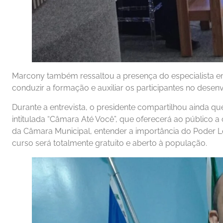
Marcony também ressaltou a presença do especialista e
conduzir a formação e auxiliar os participantes no desen
Durante a entrevista, o presidente compartilhou ainda 
intitulada “Câmara Até Você”, que oferecerá ao público 
da Câmara Municipal, entender a importância do Poder L
curso será totalmente gratuito e aberto à população.