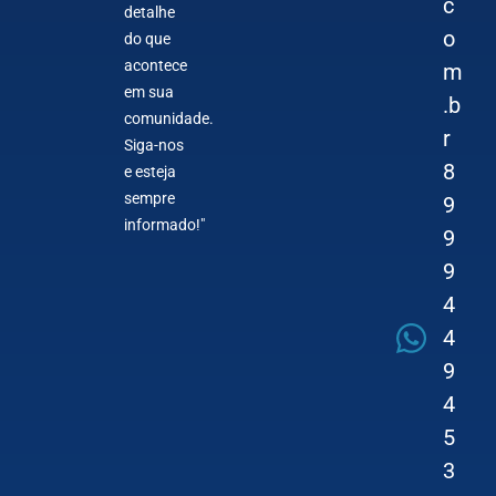
c
detalhe
o
do que
acontece
m
em sua
.b
comunidade.
r
Siga-nos
8
e esteja
sempre
9
informado!"
9
9
4
4
9
4
5
3