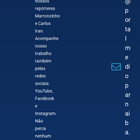
@
nossos
repórteres
p
Marronzinho
or
e Carlos
ta
Iran.
l
Acompanhe
nosso
m
trabalho
e
também
di
pelas
o
redes
sociais:
p
YouTube,
ar
Facebook
n
e
ai
Instagram.
Não
b
perca
a.
nenhum