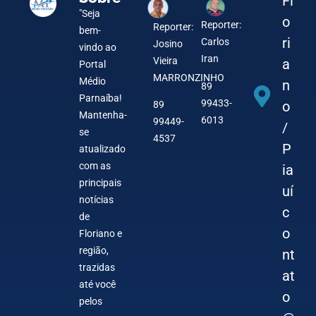
Fl
"Seja
o
Reporter:
Reporter:
bem-
ri
Carlos
Josino
vindo ao
Iran
Vieira
a
Portal
MARRONZINHO
Médio
n
89
Parnaíba!
99433-
o
89
Mantenha-
6013
99449-
/
se
4537
P
atualizado
com as
ia
principais
uí
notícias
c
de
o
Floriano e
região,
nt
trazidas
at
até você
o
pelos