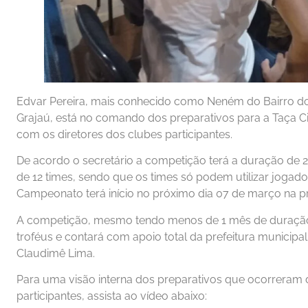
Edvar Pereira, mais conhecido como Neném do Bairro do
Grajaú, está no comando dos preparativos para a Taça Ci
com os diretores dos clubes participantes.
De acordo o secretário a competição terá a duração de 2
de 12 times, sendo que os times só podem utilizar jogad
Campeonato terá início no próximo dia 07 de março na próx
A competição, mesmo tendo menos de 1 mês de duração,
troféus e contará com apoio total da prefeitura municipal
Claudimê Lima.
Para uma visão interna dos preparativos que ocorreram 
participantes, assista ao vídeo abaixo: