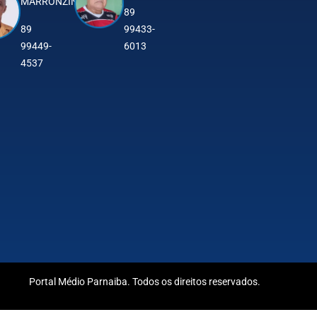
MARRONZINHO
89
89
99433-
99449-
6013
4537
Portal Médio Parnaiba. Todos os direitos reservados.