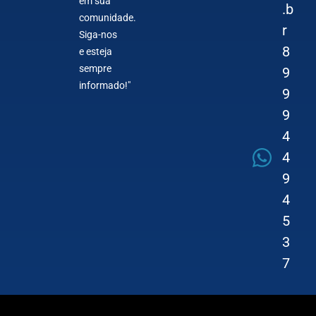
em sua
.b
comunidade.
r
Siga-nos
8
e esteja
sempre
9
informado!"
9
9
4
4
9
4
5
3
7