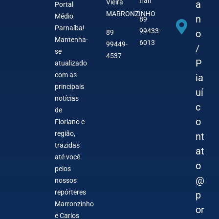
Iran
Vieira
a
Portal
MARRONZINHO
Médio
n
89
Parnaíba!
99433-
o
89
Mantenha-
6013
99449-
/
se
4537
P
atualizado
com as
ia
principais
uí
notícias
c
de
o
Floriano e
região,
nt
trazidas
at
até você
o
pelos
@
nossos
repórteres
p
Marronzinho
or
e Carlos