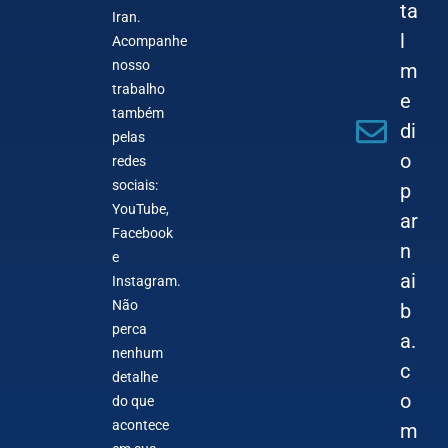
ta
Iran.
l
Acompanhe
nosso
m
trabalho
e
também
di
pelas
o
redes
sociais:
p
YouTube,
ar
Facebook
n
e
ai
Instagram.
Não
b
perca
a.
nenhum
c
detalhe
o
do que
acontece
m