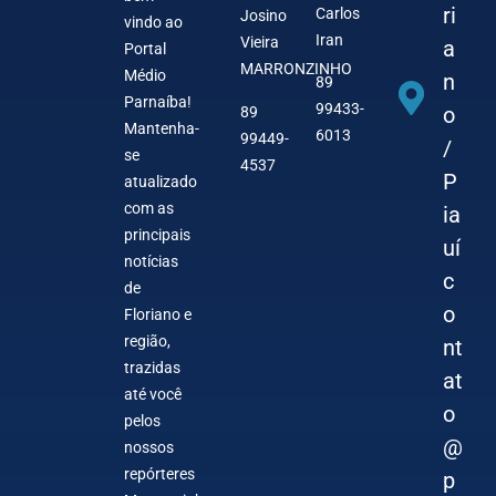
ri
Carlos
Josino
vindo ao
Iran
Vieira
a
Portal
MARRONZINHO
Médio
n
89
Parnaíba!
99433-
o
89
Mantenha-
6013
99449-
/
se
4537
P
atualizado
com as
ia
principais
uí
notícias
c
de
o
Floriano e
região,
nt
trazidas
at
até você
o
pelos
@
nossos
repórteres
p