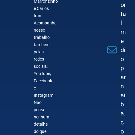
Marronzinho
or
e Carlos
ta
Iran.
l
Acompanhe
nosso
m
trabalho
e
também
di
pelas
o
redes
sociais:
p
YouTube,
ar
Facebook
n
e
ai
Instagram.
Não
b
perca
a.
nenhum
c
detalhe
o
do que