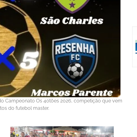
 do Campeonato Os 40tões 2026, competição que vem
tos do futebol master.