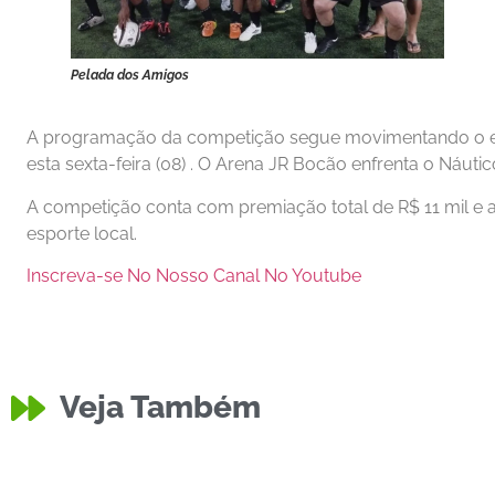
Pelada dos Amigos
A programação da competição segue movimentando o es
esta sexta-feira (08) . O Arena JR Bocão enfrenta o Náuti
A competição conta com premiação total de R$ 11 mil e a
esporte local.
Inscreva-se No Nosso Canal No Youtube
Veja Também
Educação
Equipe do
Policia
Moto Roubada no Bairro
Divulgaçã