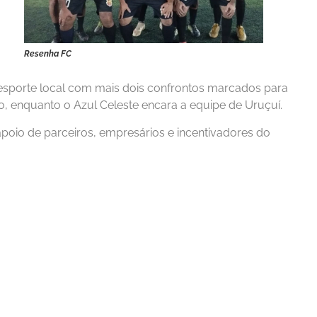
Resenha FC
porte local com mais dois confrontos marcados para
co, enquanto o Azul Celeste encara a equipe de Uruçuí.
poio de parceiros, empresários e incentivadores do
Esporte
 SENAC Realiza
CEEP Floriano Conquis
o de Cursos
Título Estadual de Futs