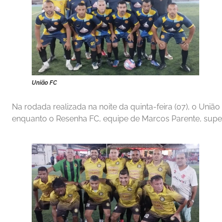
União FC
Na rodada realizada na noite da quinta-feira (07), o Uniã
enquanto o Resenha FC, equipe de Marcos Parente, super