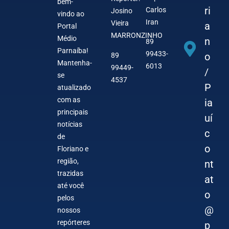
bem-
ri
Carlos
Josino
vindo ao
Iran
Vieira
a
Portal
MARRONZINHO
Médio
n
89
Parnaíba!
99433-
o
89
Mantenha-
6013
99449-
/
se
4537
P
atualizado
com as
ia
principais
uí
notícias
c
de
o
Floriano e
região,
nt
trazidas
at
até você
o
pelos
@
nossos
repórteres
p