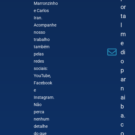
Marronzinho
or
e Carlos
ta
Iran.
l
Acompanhe
nosso
m
trabalho
e
também
di
pelas
o
redes
sociais:
p
YouTube,
ar
Facebook
n
e
ai
Instagram.
Não
b
perca
a.
nenhum
c
detalhe
o
do que