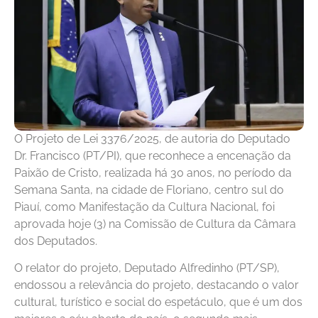
O Projeto de Lei 3376/2025, de autoria do Deputado
Dr. Francisco (PT/PI), que reconhece a encenação da
Paixão de Cristo, realizada há 30 anos, no período da
Semana Santa, na cidade de Floriano, centro sul do
Piauí, como Manifestação da Cultura Nacional, foi
aprovada hoje (3) na Comissão de Cultura da Câmara
dos Deputados.
O relator do projeto, Deputado Alfredinho (PT/SP),
endossou a relevância do projeto, destacando o valor
cultural, turístico e social do espetáculo, que é um dos