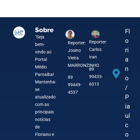
6 de August de 2026
5 de August de 2026
4 de August de 2026
4 de August de 2026
3 de August de 2026
1 de August de 2026
31 de July de 2026
31 de July de 2026
Sobre
Fl
"Seja
o
Reporter:
Reporter:
bem-
ri
Carlos
Josino
vindo ao
Iran
Vieira
a
Portal
MARRONZINHO
Médio
n
89
Parnaíba!
99433-
o
89
Mantenha-
6013
99449-
/
se
4537
P
atualizado
com as
ia
principais
uí
notícias
c
de
o
Floriano e