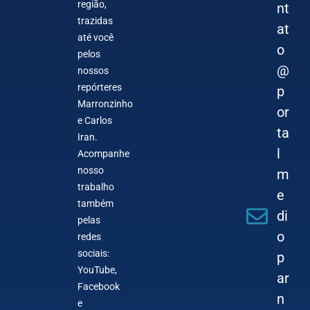
região,
nt
trazidas
at
até você
o
pelos
@
nossos
repórteres
p
Marronzinho
or
e Carlos
ta
Iran.
l
Acompanhe
nosso
m
trabalho
e
também
di
pelas
o
redes
sociais:
p
YouTube,
ar
Facebook
n
e