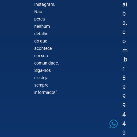
ai
Instagram.
Não
b
perca
a.
nenhum
c
detalhe
o
do que
acontece
m
em sua
.b
comunidade.
r
Siga-nos
8
e esteja
sempre
9
informado!"
9
9
4
4
9