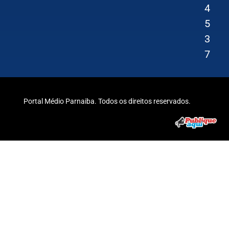
4
5
3
7
Portal Médio Parnaiba. Todos os direitos reservados.