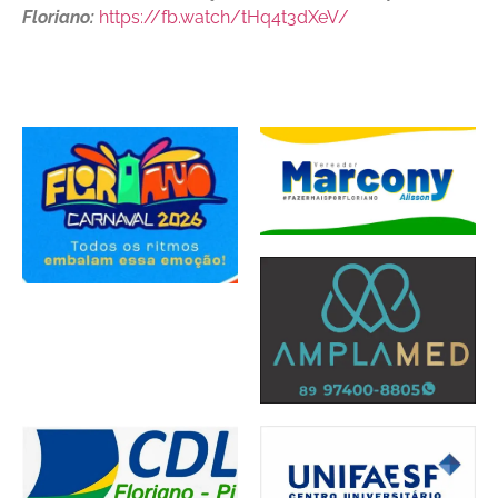
Floriano:
https://fb.watch/tHq4t3dXeV/