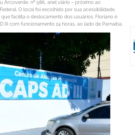
u Arcoverde, nº 586, anel viário – próximo ao
eral. O local foi escolhido por sua acessibilidade,
que facilita o deslocamento dos usuários. Floriano é
III com funcionamento 24 horas, ao lado de Parnaíba.