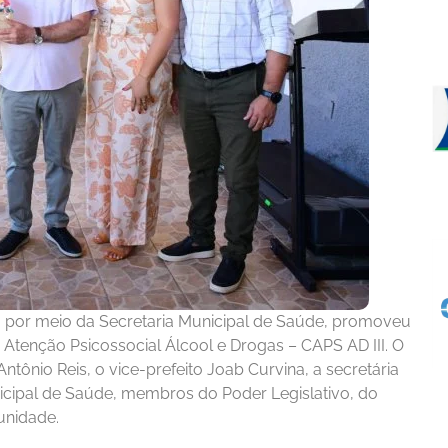
no, por meio da Secretaria Municipal de Saúde, promoveu
e Atenção Psicossocial Álcool e Drogas – CAPS AD III. O
Antônio Reis, o vice-prefeito Joab Curvina, a secretária
icipal de Saúde, membros do Poder Legislativo, do
unidade.