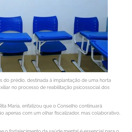
os do prédio, destinada à implantação de uma horta
iliar no processo de reabilitação psicossocial dos
ita Maria, enfatizou que o Conselho continuará
 apenas com um olhar fiscalizador, mas colaborativo,
ue o fortalecimento da saúde mental é essencial para o