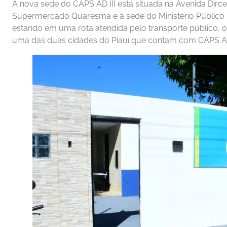
A nova sede do CAPS AD III está situada na Avenida Dirce
Supermercado Quaresma e à sede do Ministério Público Fed
estando em uma rota atendida pelo transporte público, o 
uma das duas cidades do Piauí que contam com CAPS AD 